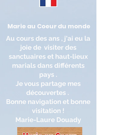
Marie au Coeur du monde
Au cours des ans , j'ai eu la
joie de visiter des
sanctuaires et haut-lieux
marials dans différents
pays .
Je vous partage mes
découvertes .
Bonne navigation et bonne
visitation !
Marie-Laure Douady