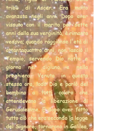
tribù di Ascer. Era molto
avanzata negli anni. Dopo aver
vissuto con il marito per sette
anni dalla sua verginità, è rimasta
vedova; quando raggiunse l'età di
ottantaquattro anni, non lasciò il
Tempio, servendo Dio notte e
giorno nel digiuno e nella
preghiera. Venuta in questa
stessa ora, lodò Dio e parlò del
bambino a tutti coloro che
attendevano la liberazione di
Gerusalemme. E dopo aver fatto
tutto ciò che era secondo la legge
del Signore, tornarono in Galilea,