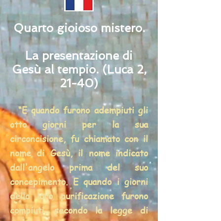
Quarto gioioso mistero.
La presentazione di
Gesù al tempio. (Luca 2,
21-40)
“E quando furono adempiuti gli
otto giorni per la sua
circoncisione, fu chiamato con il
nome di Gesù, il nome indicato
dall'angelo prima del suo
concepimento. E quando i giorni
della loro purificazione furono
compiuti, secondo la legge di