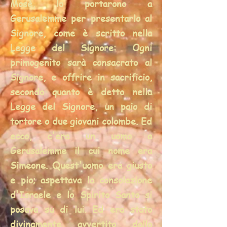
Mosè, lo portarono a
Gerusalemme per presentarlo al
Signore, come è scritto nella
Legge del Signore: Ogni
primogenito sarà consacrato al
Signore, e offrire in sacrificio,
secondo quanto è detto nella
Legge del Signore, un paio di
tortore o due giovani colombe. Ed
ecco, c'era un uomo a
Gerusalemme il cui nome era
Simeone. Quest'uomo era giusto
e pio; aspettava la consolazione
d'Israele e lo Spirito Santo si
posava su di lui. Ed era stato
divinamente avvertito dallo