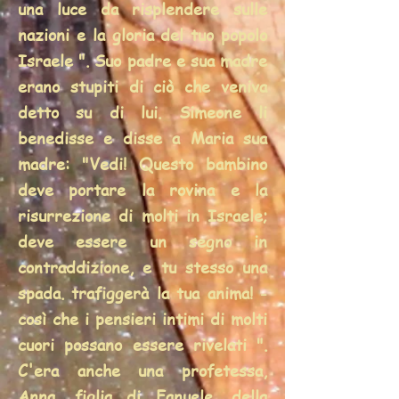
una luce da risplendere sulle
nazioni e la gloria del tuo popolo
Israele ". Suo padre e sua madre
erano stupiti di ciò che veniva
detto su di lui. Simeone li
benedisse e disse a Maria sua
madre: "Vedi! Questo bambino
deve portare la rovina e la
risurrezione di molti in Israele;
deve essere un segno in
contraddizione, e tu stesso una
spada. trafiggerà la tua anima! -
così che i pensieri intimi di molti
cuori possano essere rivelati ".
C'era anche una profetessa,
Anna, figlia di Fanuele, della