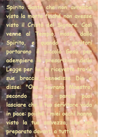
Spirito Santo che non avrebbe
visto la morte finché non avesse
visto il Cristo del Signore. Così
venne al Tempio, mosso dallo
Spirito, e quando i genitori
portarono il piccolo Gesù per
adempiere le prescrizioni della
Legge per lui, lo ricevette tra le
sue braccia, benedisse Dio e
disse: "Ora, Sovrano Maestro,
secondo la tua parola puoi
lasciare che il tuo servitore vada
in pace: poiché i miei occhi hanno
visto la tua salvezza, che hai
preparato davanti a tutti i popoli,